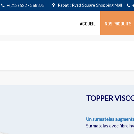
Rabat : Ryad Square Shopping Mall
+(212) 522 - 368875
ACCUEIL
NOS PRODUITS
TOPPER VISC
Un surmatelas augmente l
Surmatelas avec fibre h