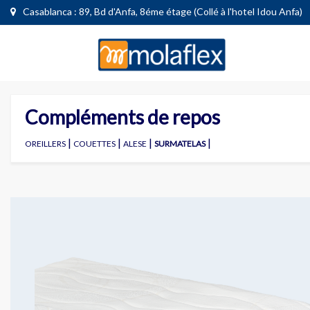
Casablanca : 89, Bd d'Anfa, 8éme étage (Collé à l'hotel Idou Anfa)
Compléments de repos
|
|
|
|
OREILLERS
COUETTES
ALESE
SURMATELAS